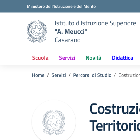
Vai ai contenuti
Vai al menu di navigazione
Vai al footer
Ministero dell'Istruzione e del Merito
Istituto d'Istruzione Superiore
"A. Meucci"
Casarano
Scuola
Servizi
Novità
Didattica
Home
Servizi
Percorsi di Studio
Costruzion
Costruzi
Territori