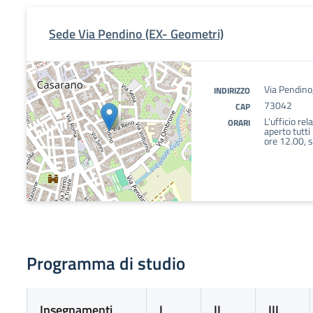
Sede Via Pendino (EX- Geometri)
Via Pendino
INDIRIZZO
73042
CAP
L'ufficio rel
ORARI
aperto tutti 
ore 12.00, 
Programma di studio
Insegnamenti
I
II
III