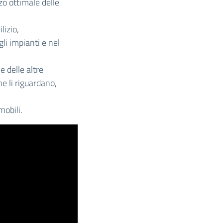
izzo ottimale delle
lizio,
li impianti e nel
e delle altre
he li riguardano,
obili.