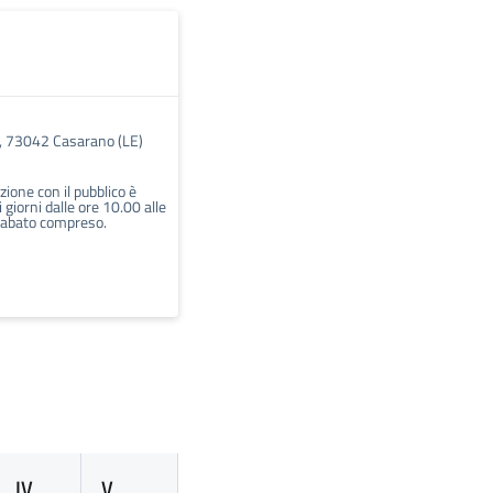
, 73042 Casarano (LE)
azione con il pubblico è
i giorni dalle ore 10.00 alle
sabato compreso.
IV
V