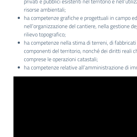
privati e pubblici esistenti nel territorio e nell’util
risorse ambientali;
ha competenze grafiche e progettuali in campo edi
nell’organizzazione del cantiere, nella gestione deg
rilievo topografico;
ha competenze nella stima di terreni, di fabbricati 
componenti del territorio, nonché dei diritti reali c
comprese le operazioni catastali;
ha competenze relative all’amministrazione di imm