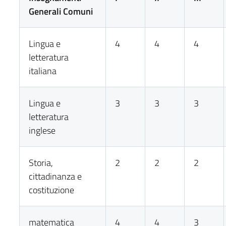
Generali Comuni
Lingua e
4
4
4
letteratura
italiana
Lingua e
3
3
3
letteratura
inglese
Storia,
2
2
2
cittadinanza e
costituzione
matematica
4
4
3