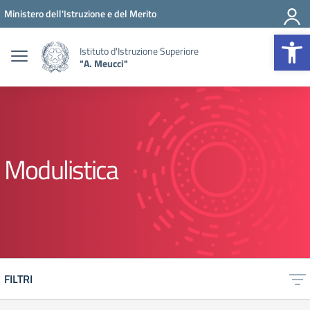
Vai ai contenuti
Vai al menu di navigazione
Vai al footer
Ministero dell'Istruzione e del Merito
Op
Istituto d'Istruzione Superiore
"A. Meucci"
Modulistica
FILTRI