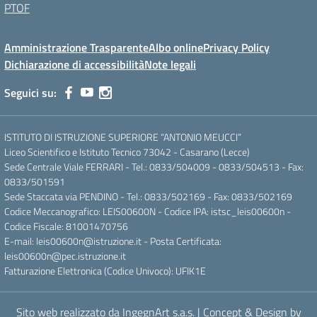
PTOF
Amministrazione Trasparente
Albo online
Privacy Policy
Dichiarazione di accessibilità
Note legali
Seguici su:
ISTITUTO DI ISTRUZIONE SUPERIORE “ANTONIO MEUCCI”
Liceo Scientifico e Istituto Tecnico 73042 - Casarano (Lecce)
Sede Centrale Viale FERRARI - Tel.: 0833/504009 - 0833/504513 - Fax:
0833/501591
Sede Staccata via PENDINO - Tel.: 0833/502169 - Fax: 0833/502169
Codice Meccanografico: LEIS00600N - Codice IPA: istsc_leis00600n -
Codice Fiscale: 81001470756
E-mail: leis00600n@istruzione.it - Posta Certificata:
leis00600n@pec.istruzione.it
Fatturazione Elettronica (Codice Univoco): UFIK1E
Sito web realizzato da IngegnArt s.a.s.
|
Concept & Design by