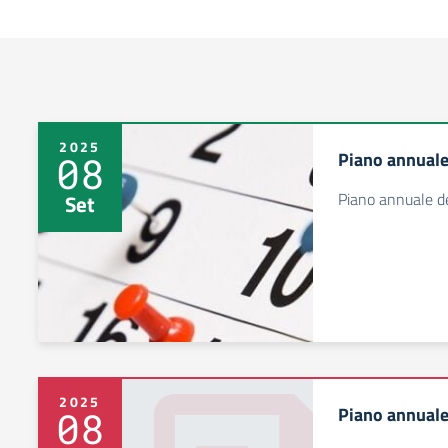
2025
Piano annuale 
08
Piano annuale de
Set
2025
Piano annuale 
08