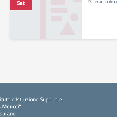
Piano annuale de
Set
tituto d'Istruzione Superiore
. Meucci"
sarano