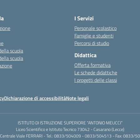
la
I Servizi
zione
Personale scolastico
Famiglie e studenti
ne
Percorsi di studio
della scuola
Didattica
della scuola
Offerta formativa
azione
Le schede didattiche
I progetti delle classi
cy
Dichiarazione di accessibilità
Note legali
ISTITUTO DI ISTRUZIONE SUPERIORE “ANTONIO MEUCCI”
Liceo Scientifico e Istituto Tecnico 73042 - Casarano (Lecce)
Centrale Viale FERRARI - Tel.: 0833/504009 - 0833/504513 - Fax: 0833/5