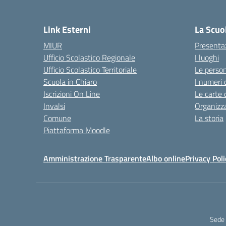
Link Esterni
La Scuo
MIUR
Presenta
Ufficio Scolastico Regionale
I luoghi
Ufficio Scolastico Territoriale
Le perso
Scuola in Chiaro
I numeri 
Iscrizioni On Line
Le carte 
Invalsi
Organizz
Comune
La storia
Piattaforma Moodle
Amministrazione Trasparente
Albo online
Privacy Poli
Sede 