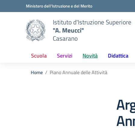
Vai ai contenuti
Vai al menu di navigazione
Vai al footer
Ministero dell'Istruzione e del Merito
Istituto d'Istruzione Superiore
"A. Meucci"
Casarano
Scuola
Servizi
Novità
Didattica
Home
Piano Annuale delle Attività
Ar
Ann