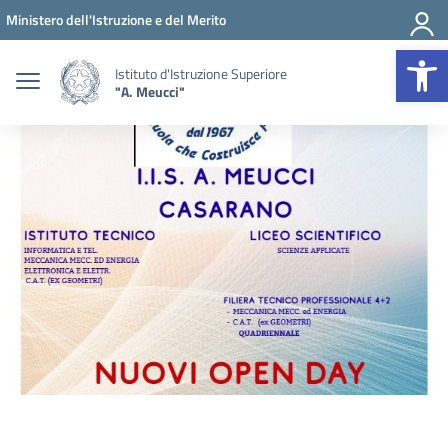
Vai ai contenuti
Vai al menu di navigazione
Vai al footer
Ministero dell'Istruzione e del Merito
Op
Istituto d'Istruzione Superiore
"A. Meucci"