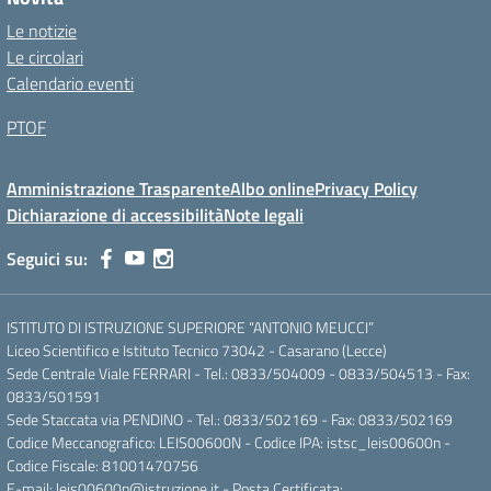
Le notizie
Le circolari
Calendario eventi
PTOF
Amministrazione Trasparente
Albo online
Privacy Policy
Dichiarazione di accessibilità
Note legali
Seguici su:
ISTITUTO DI ISTRUZIONE SUPERIORE “ANTONIO MEUCCI”
Liceo Scientifico e Istituto Tecnico 73042 - Casarano (Lecce)
Sede Centrale Viale FERRARI - Tel.: 0833/504009 - 0833/504513 - Fax:
0833/501591
Sede Staccata via PENDINO - Tel.: 0833/502169 - Fax: 0833/502169
Codice Meccanografico: LEIS00600N - Codice IPA: istsc_leis00600n -
Codice Fiscale: 81001470756
E-mail: leis00600n@istruzione.it - Posta Certificata: