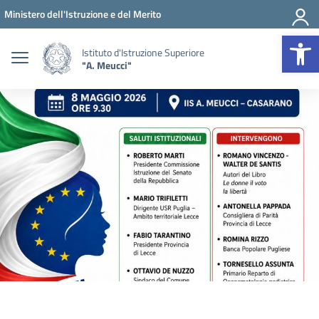
Vai ai contenuti
Vai al menu di navigazione
Vai al footer
Ministero dell'Istruzione e del Merito
Op
Istituto d'Istruzione Superiore
"A. Meucci"