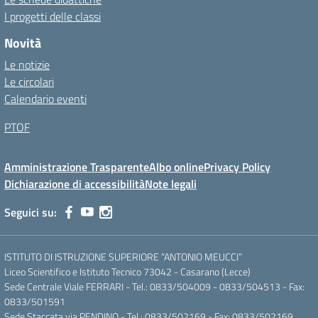
I progetti delle classi
Novità
Le notizie
Le circolari
Calendario eventi
PTOF
Amministrazione Trasparente
Albo online
Privacy Policy
Dichiarazione di accessibilità
Note legali
Seguici su:
ISTITUTO DI ISTRUZIONE SUPERIORE “ANTONIO MEUCCI”
Liceo Scientifico e Istituto Tecnico 73042 - Casarano (Lecce)
Sede Centrale Viale FERRARI - Tel.: 0833/504009 - 0833/504513 - Fax:
0833/501591
Sede Staccata via PENDINO - Tel.: 0833/502169 - Fax: 0833/502169