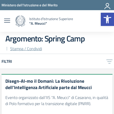
Vai ai contenuti
Vai al menu di navigazione
Vai al footer
Ministero dell'Istruzione e del Merito
Op
Istituto d'Istruzione Superiore
"A. Meucci"
Argomento: Spring Camp
Stampa / Condividi
FILTRI
Disegn-AI-mo il Domani: La Rivoluzione
dell’Intelligenza Artificiale parte dal Meucci
Evento organizzato dall’IIS "A. Meucci" di Casarano, in qualità
di Polo formativo per la transizione digitale (PNRR).