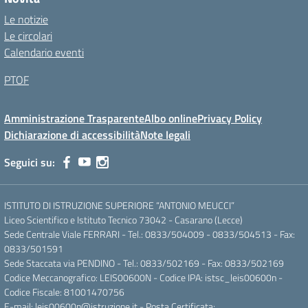
Le notizie
Le circolari
Calendario eventi
PTOF
Amministrazione Trasparente
Albo online
Privacy Policy
Dichiarazione di accessibilità
Note legali
Seguici su:
ISTITUTO DI ISTRUZIONE SUPERIORE “ANTONIO MEUCCI”
Liceo Scientifico e Istituto Tecnico 73042 - Casarano (Lecce)
Sede Centrale Viale FERRARI - Tel.: 0833/504009 - 0833/504513 - Fax:
0833/501591
Sede Staccata via PENDINO - Tel.: 0833/502169 - Fax: 0833/502169
Codice Meccanografico: LEIS00600N - Codice IPA: istsc_leis00600n -
Codice Fiscale: 81001470756
E-mail: leis00600n@istruzione.it - Posta Certificata: