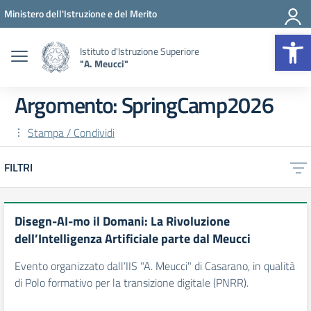
Vai ai contenuti
Vai al menu di navigazione
Vai al footer
Ministero dell'Istruzione e del Merito
Op
Istituto d'Istruzione Superiore
"A. Meucci"
Argomento: SpringCamp2026
Stampa / Condividi
FILTRI
Disegn-AI-mo il Domani: La Rivoluzione
dell’Intelligenza Artificiale parte dal Meucci
Evento organizzato dall’IIS "A. Meucci" di Casarano, in qualità
di Polo formativo per la transizione digitale (PNRR).