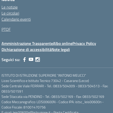
Le notizie
Le circolari
Calendario eventi
PTOF
Amministrazione Trasparente
Albo online
Privacy Policy
Dichiarazione di accessibilità
Note legali
Seguici su:
ISTITUTO DI ISTRUZIONE SUPERIORE “ANTONIO MEUCCI”
Liceo Scientifico e Istituto Tecnico 73042 - Casarano (Lecce)
Sede Centrale Viale FERRARI - Tel.: 0833/504009 - 0833/504513 - Fax:
0833/501591
Sede Staccata via PENDINO - Tel.: 0833/502169 - Fax: 0833/502169
Codice Meccanografico: LEIS00600N - Codice IPA: istsc_leis00600n -
Codice Fiscale: 81001470756
E-mail: leis00600n@istruzione.it - Posta Certificata: