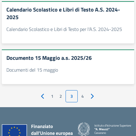
Calendario Scolastico e Libri di Testo A.S. 2024-
2025
Calendario Scolastico e Libri di Testo per l'A.S. 2024-2025
Documento 15 Maggio a.s. 2025/26
Documenti del 15 maggio
1
2
3
4
Pagina precedente
Pagina successiva
Istituto d'Istruzione Superiore
"A. Meucci"
Casarano