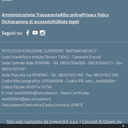
Amministrazione Trasparente
Albo online
Privacy Policy
Dichiarazione di accessibilità
Note legali
Seguici su:
ISTITUTO DI ISTRUZIONE SUPERIORE “ANTONIO MEUCCI”
Liceo Scientifico e Istituto Tecnico 73042 - Casarano (Lecce)
Sede Centrale Viale FERRARI - Tel.: 0833/504009 - 0833/504513 - Fax:
0833/501591
Sede Staccata via PENDINO - Tel.: 0833/502169 - Fax: 0833/502169
Codice Meccanografico: LEIS00600N - Codice IPA: istsc_leis00600n -
Codice Fiscale: 81001470756
E-mail: leis00600n@istruzione.it - Posta Certificata:
leis00600n@pec.istruzione.it
Fatturazione Elettronica (Codice Univoco): UFIK1E
Sito web realizzato da IngegnArt s.a.s.
|
Concept & Design by
x