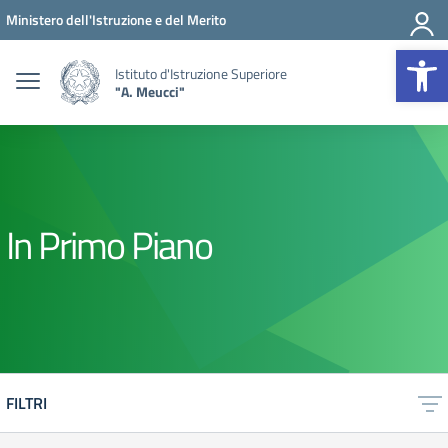
Vai ai contenuti
Vai al menu di navigazione
Vai al footer
Ministero dell'Istruzione e del Merito
Op
Istituto d'Istruzione Superiore
"A. Meucci"
In Primo Piano
FILTRI