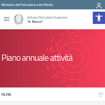
Vai ai contenuti
Vai al menu di navigazione
Vai al footer
Ministero dell'Istruzione e del Merito
Op
Istituto d'Istruzione Superiore
"A. Meucci"
Piano annuale attività
FILTRI